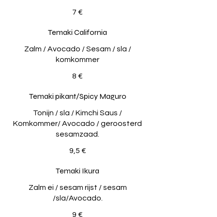
7 €
Temaki California
Zalm / Avocado / Sesam / sla /
komkommer
8 €
Temaki pikant/Spicy Maguro
Tonijn / sla / Kimchi Saus /
Komkommer/ Avocado / geroosterd
sesamzaad.
9,5 €
Temaki Ikura
Zalm ei / sesam rijst / sesam
/sla/Avocado.
9 €