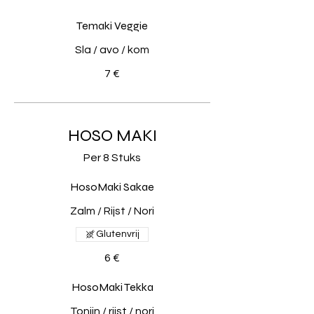
Temaki Veggie
Sla / avo / kom
7 €
HOSO MAKI
Per 8 Stuks
HosoMaki Sakae
Zalm / Rijst / Nori
Glutenvrij
6 €
HosoMaki Tekka
Tonijn / rijst / nori