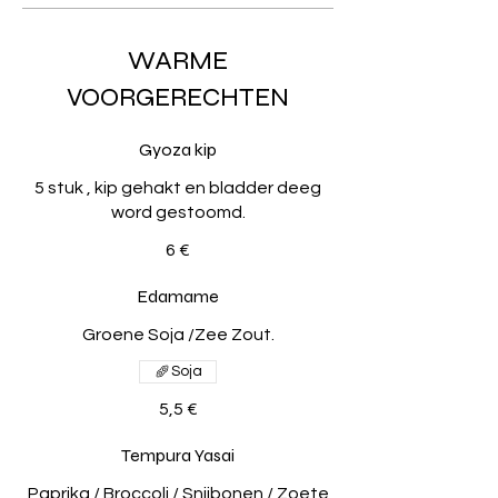
WARME
VOORGERECHTEN
Gyoza kip
5 stuk , kip gehakt en bladder deeg
word gestoomd.
6 €
Edamame
Groene Soja /Zee Zout.
Soja
5,5 €
Tempura Yasai
Paprika / Broccoli / Snijbonen / Zoete