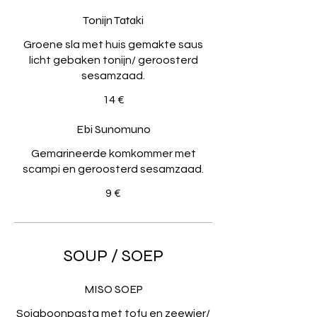
Tonijn Tataki
Groene sla met huis gemakte saus
licht gebaken tonijn/ geroosterd
sesamzaad.
14 €
Ebi Sunomuno
Gemarineerde komkommer met
scampi en geroosterd sesamzaad.
9 €
SOUP / SOEP
MISO SOEP
Sojaboonpasta met tofu en zeewier/