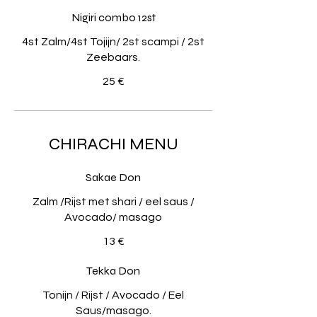
Nigiri combo 12st
4st Zalm/4st Tojijn/ 2st scampi / 2st
Zeebaars.
25 €
CHIRACHI MENU
Sakae Don
Zalm /Rijst met shari / eel saus /
Avocado/ masago
13 €
Tekka Don
Tonijn / Rijst / Avocado / Eel
Saus/masago.