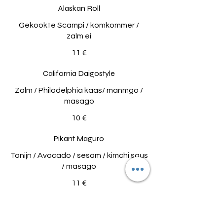
Alaskan Roll
Gekookte Scampi / komkommer /
zalm ei
11 €
California Daigostyle
Zalm / Philadelphia kaas/ manmgo /
masago
10 €
Pikant Maguro
Tonijn / Avocado / sesam / kimchi saus
/ masago
11 €
Queen Suzuki
Zeebaars / Komkommer / Avocado /