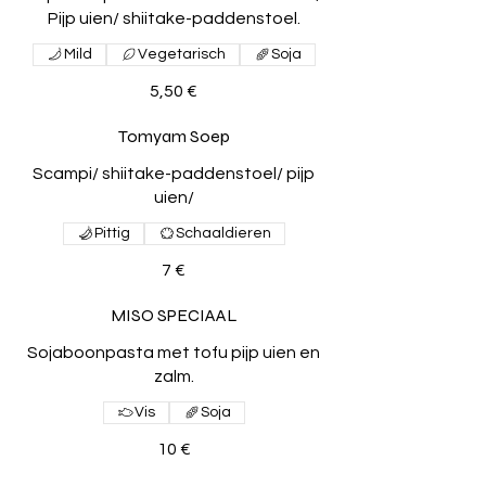
Pijp uien/ shiitake-paddenstoel.
Mild
Vegetarisch
Soja
5,50 €
Tomyam Soep
Scampi/ shiitake-paddenstoel/ pijp
uien/
Pittig
Schaaldieren
7 €
MISO SPECIAAL
Sojaboonpasta met tofu pijp uien en
zalm.
Vis
Soja
10 €