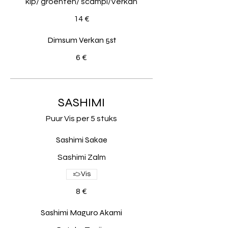
kip/ groenten/ scampi/Verkan
14 €
Dimsum Verkan 5st
6 €
SASHIMI
Puur Vis per 5 stuks
Sashimi Sakae
Sashimi Zalm
Vis
8 €
Sashimi Maguro Akami