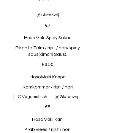
Glutenvrij
€7
HosoMaki Spicy Sakae
Pikante Zalm / rijst / nori/spicy
saus(kimchi Saus).
€6.50
HosoMaki Kappa
Komkommer / rijst / nori
Veganistisch
Glutenvrij
€5
HosoMaki Kani
Krab vlees / rijst / nori