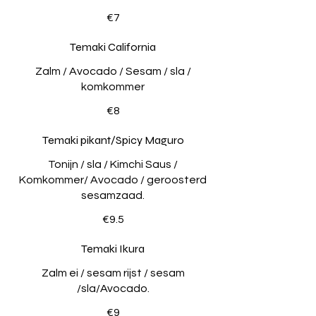
€7
Temaki California
Zalm / Avocado / Sesam / sla /
komkommer
€8
Temaki pikant/Spicy Maguro
Tonijn / sla / Kimchi Saus /
Komkommer/ Avocado / geroosterd
sesamzaad.
€9.5
Temaki Ikura
Zalm ei / sesam rijst / sesam
/sla/Avocado.
€9