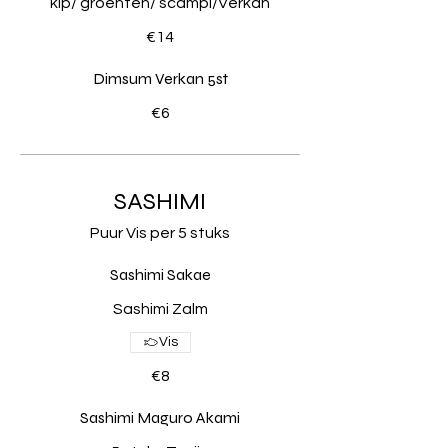
kip/ groenten/ scampi/Verkan
€14
Dimsum Verkan 5st
€6
SASHIMI
Puur Vis per 5 stuks
Sashimi Sakae
Sashimi Zalm
Vis
€8
Sashimi Maguro Akami