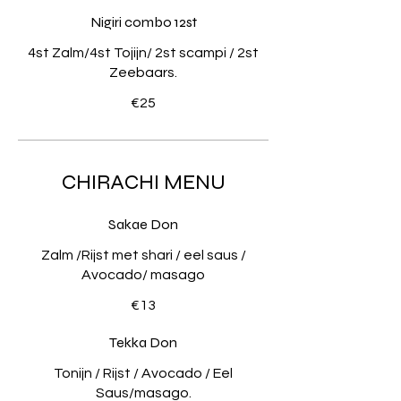
Nigiri combo 12st
4st Zalm/4st Tojijn/ 2st scampi / 2st
Zeebaars.
€25
CHIRACHI MENU
Sakae Don
Zalm /Rijst met shari / eel saus /
Avocado/ masago
€13
Tekka Don
Tonijn / Rijst / Avocado / Eel
Saus/masago.