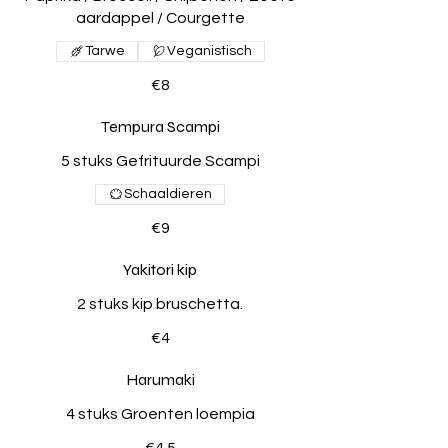
aardappel / Courgette
Tarwe
Veganistisch
€8
Tempura Scampi
5 stuks Gefrituurde Scampi
Schaaldieren
€9
Yakitori kip
2 stuks kip bruschetta.
€4
Harumaki
4 stuks Groenten loempia
€4.5