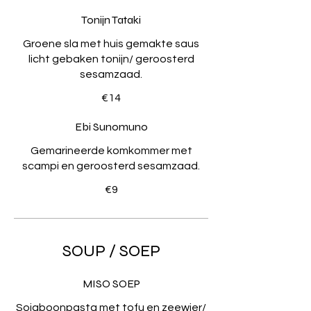
Tonijn Tataki
Groene sla met huis gemakte saus
licht gebaken tonijn/ geroosterd
sesamzaad.
€14
Ebi Sunomuno
Gemarineerde komkommer met
scampi en geroosterd sesamzaad.
€9
SOUP / SOEP
MISO SOEP
Sojaboonpasta met tofu en zeewier/