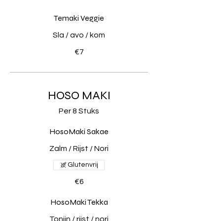
Temaki Veggie
Sla / avo / kom
€7
HOSO MAKI
Per 8 Stuks
HosoMaki Sakae
Zalm / Rijst / Nori
Glutenvrij
€6
HosoMaki Tekka
Tonijn / rijst / nori