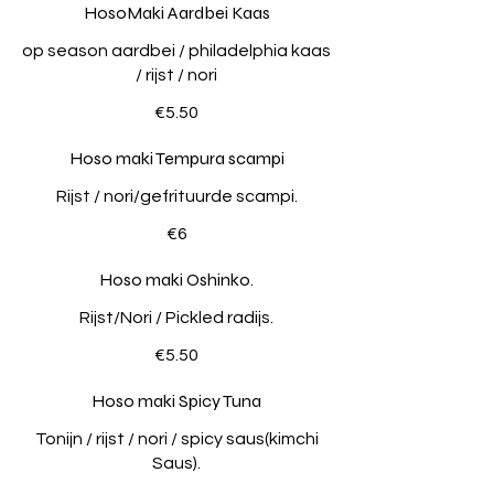
HosoMaki Aardbei Kaas
op season aardbei / philadelphia kaas
/ rijst / nori
€5.50
Hoso maki Tempura scampi
Rijst / nori/gefrituurde scampi.
€6
Hoso maki Oshinko.
Rijst/Nori / Pickled radijs.
€5.50
Hoso maki Spicy Tuna
Tonijn / rijst / nori / spicy saus(kimchi
Saus).