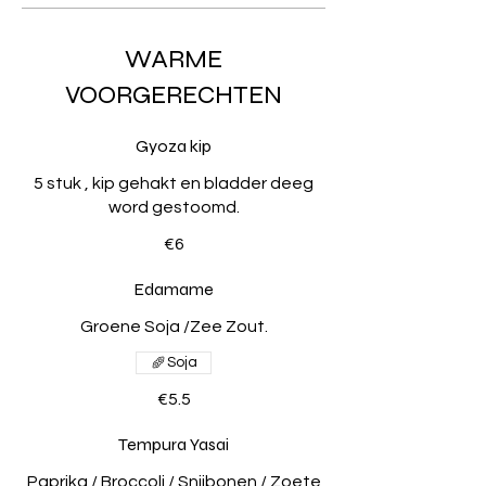
WARME
VOORGERECHTEN
Gyoza kip
5 stuk , kip gehakt en bladder deeg
word gestoomd.
€6
Edamame
Groene Soja /Zee Zout.
Soja
€5.5
Tempura Yasai
Paprika / Broccoli / Snijbonen / Zoete