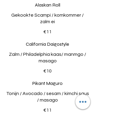
Alaskan Roll
Gekookte Scampi / komkommer /
zalm ei
€11
California Daigostyle
Zalm / Philadelphia kaas/ manmgo /
masago
€10
Pikant Maguro
Tonijn / Avocado / sesam / kimchi saus
/ masago
€11
Queen Suzuki
Zeebaars / Komkommer / Avocado /