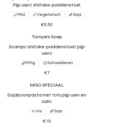
Pijp uien/ shiitake-paddenstoel.
Mild
Vegetarisch
Soja
€5.50
Tomyam Soep
Scampi/ shiitake-paddenstoel/ pijp
uien/
Pittig
Schaaldieren
€7
MISO SPECIAAL
Sojaboonpasta met tofu pijp uien en
zalm.
Vis
Soja
€10