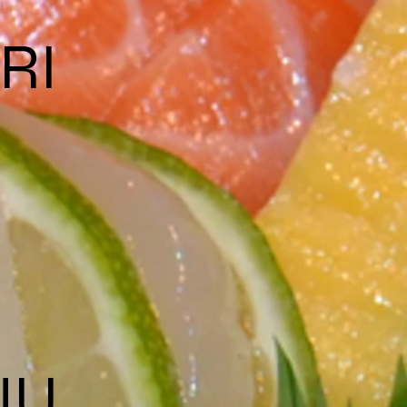
RI
NU