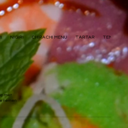
I
NIGIRI
CHIRACHI MENU
TARTAR
TEMAKI
 op met
 te nemen