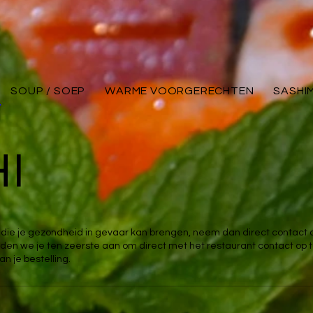
SOUP / SOEP
WARME VOORGERECHTEN
SASHIM
I
bt die je gezondheid in gevaar kan brengen, neem dan direct contact
 raden we je ten zeerste aan om direct met het restaurant contact op
n je bestelling.