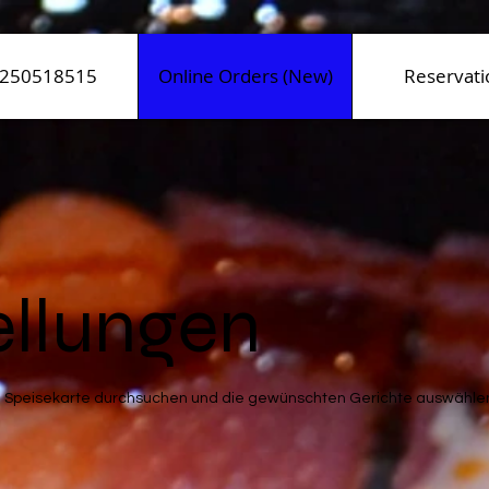
250518515
Online Orders (New)
Reservati
ellungen
e Speisekarte durchsuchen und die gewünschten Gerichte auswähle