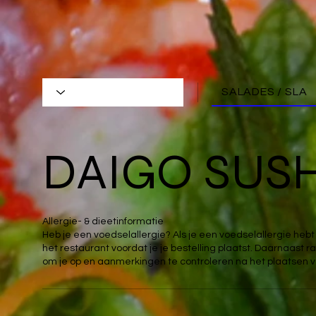
SALADES / SLA
DAIGO SUSH
Allergie- & dieetinformatie
Heb je een voedselallergie? Als je een voedselallergie he
het restaurant voordat je je bestelling plaatst. Daarnaast
om je op en aanmerkingen te controleren na het plaatsen va