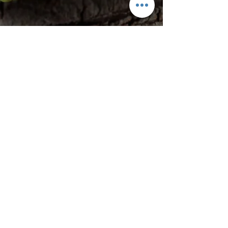
© 2017
Duinzicht Café & ​Daigo Sushi