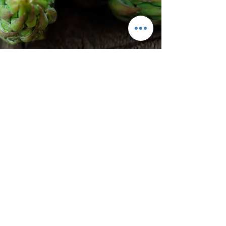
© 2017
Duinzicht Café & ​Daigo Sushi