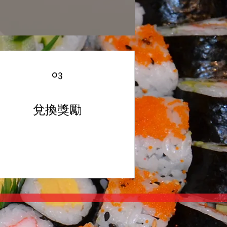
03
兌換獎勵