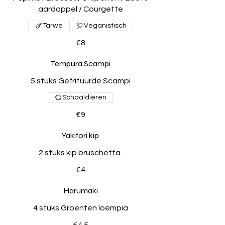
aardappel / Courgette
Tarwe
Veganistisch
€8
Tempura Scampi
5 stuks Gefrituurde Scampi
Schaaldieren
€9
Yakitori kip
2 stuks kip bruschetta.
€4
Harumaki
4 stuks Groenten loempia
€4.5