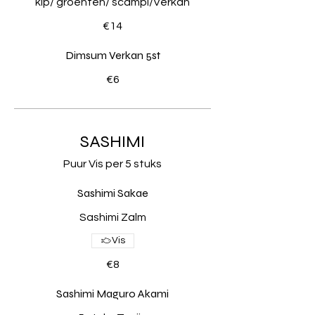
kip/ groenten/ scampi/Verkan
€14
Dimsum Verkan 5st
€6
SASHIMI
Puur Vis per 5 stuks
Sashimi Sakae
Sashimi Zalm
Vis
€8
Sashimi Maguro Akami