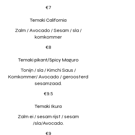
€7
Temaki California
Zalm / Avocado / Sesam / sla /
komkommer
€8
Temaki pikant/Spicy Maguro
Tonijn / sla / Kimchi Saus /
Komkommer/ Avocado / geroosterd
sesamzaad.
€9.5
Temaki Ikura
Zalm ei / sesam rijst / sesam
/sla/Avocado.
€9