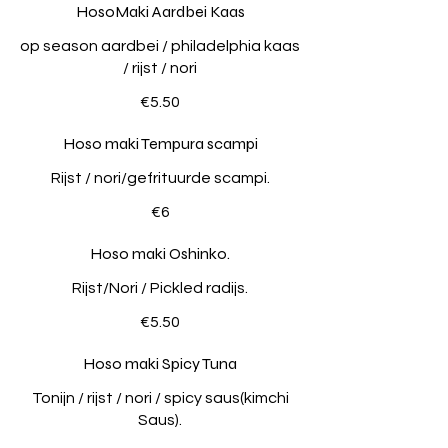
HosoMaki Aardbei Kaas
op season aardbei / philadelphia kaas
/ rijst / nori
€5.50
Hoso maki Tempura scampi
Rijst / nori/gefrituurde scampi.
€6
Hoso maki Oshinko.
Rijst/Nori / Pickled radijs.
€5.50
Hoso maki Spicy Tuna
Tonijn / rijst / nori / spicy saus(kimchi
Saus).