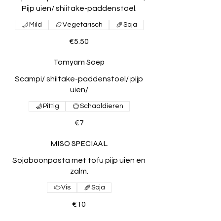
Pijp uien/ shiitake-paddenstoel.
Mild
Vegetarisch
Soja
€5.50
Tomyam Soep
Scampi/ shiitake-paddenstoel/ pijp
uien/
Pittig
Schaaldieren
€7
MISO SPECIAAL
Sojaboonpasta met tofu pijp uien en
zalm.
Vis
Soja
€10