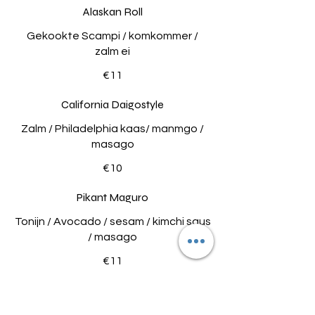
Alaskan Roll
Gekookte Scampi / komkommer /
zalm ei
€11
California Daigostyle
Zalm / Philadelphia kaas/ manmgo /
masago
€10
Pikant Maguro
Tonijn / Avocado / sesam / kimchi saus
/ masago
€11
Queen Suzuki
Zeebaars / Komkommer / Avocado /