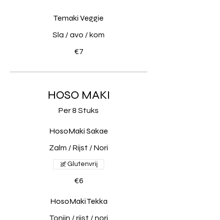
Temaki Veggie
Sla / avo / kom
€7
HOSO MAKI
Per 8 Stuks
HosoMaki Sakae
Zalm / Rijst / Nori
Glutenvrij
€6
HosoMaki Tekka
Tonijn / rijst / nori