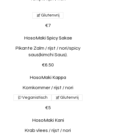
Glutenvrij
€7
HosoMaki Spicy Sakae
Pikante Zalm / rijst / nori/spicy
saus(kimchi Saus).
€6.50
HosoMaki Kappa
Komkommer / rijst / nori
Veganistisch
Glutenvrij
€5
HosoMaki Kani
Krab vlees / rijst / nori