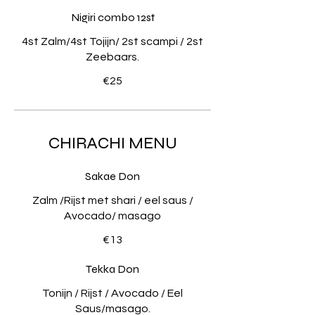
Nigiri combo 12st
4st Zalm/4st Tojijn/ 2st scampi / 2st
Zeebaars.
€25
CHIRACHI MENU
Sakae Don
Zalm /Rijst met shari / eel saus /
Avocado/ masago
€13
Tekka Don
Tonijn / Rijst / Avocado / Eel
Saus/masago.