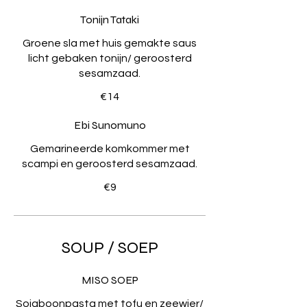
Tonijn Tataki
Groene sla met huis gemakte saus
licht gebaken tonijn/ geroosterd
sesamzaad.
€14
Ebi Sunomuno
Gemarineerde komkommer met
scampi en geroosterd sesamzaad.
€9
SOUP / SOEP
MISO SOEP
Sojaboonpasta met tofu en zeewier/