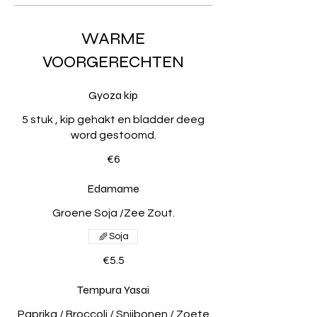
WARME
VOORGERECHTEN
Gyoza kip
5 stuk , kip gehakt en bladder deeg
word gestoomd.
€6
Edamame
Groene Soja /Zee Zout.
Soja
€5.5
Tempura Yasai
Paprika / Broccoli / Snijbonen / Zoete