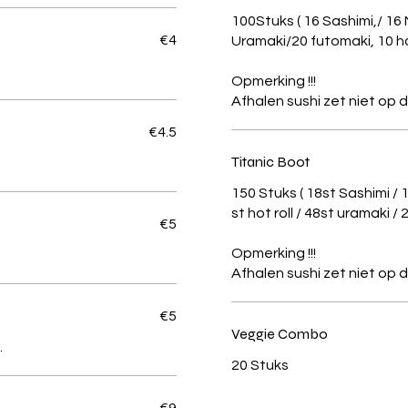
100Stuks ( 16 Sashimi,/ 16 
€4
Uramaki/20 futomaki, 10 ho
Opmerking !!!
€4.5
Titanic Boot
150 Stuks ( 18st Sashimi / 
st hot roll / 48st uramaki /
€5
Opmerking !!!
€5
Veggie Combo
.
20 Stuks
€9