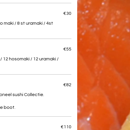
€30
o maki / 8 st uramaki / 4st
€55
e / 12 hosomaki / 12 uramaki /
€82
oneel sushi Collectie.
€110