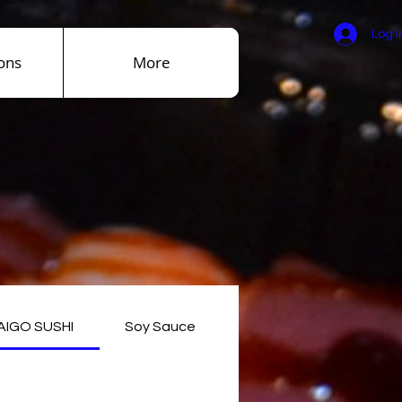
Log I
ons
More
AIGO SUSHI
Soy Sauce