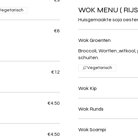
WOK MENU ( RIJS
Vegetarisch
Huisgemaakte soja oesters
€6
Wok Groenten
Broccoli, Wortlen ,witkool, 
schuiten.
Vegetarisch
€12
Wok Kip
€4.50
Wok Runds
Wok Scampi
€4.50