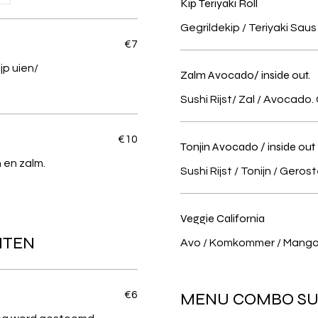
Kip Teriyaki Roll
Gegrildekip / Teriyaki Saus 
€7
jp uien/
Zalm Avocado/ inside out.
Sushi Rijst/ Zal / Avocad
€10
Tonjin Avocado / inside out
 en zalm.
Sushi Rijst / Tonijn / Ger
Veggie California
HTEN
Avo / Komkommer / Mang
€6
MENU COMBO SUS