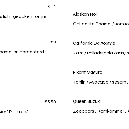
€14
Alaskan Roll
 licht gebaken tonijn/
Gekookte Scampi / komkom
€9
California Daigostyle
 geroosterd
Zalm / Philadelphia kaas
Pikant Maguro
Tonijn / Avocado / sesam 
Queen Suzuki
€5.50
Zeebaars / Komkommer / 
 uien/
a