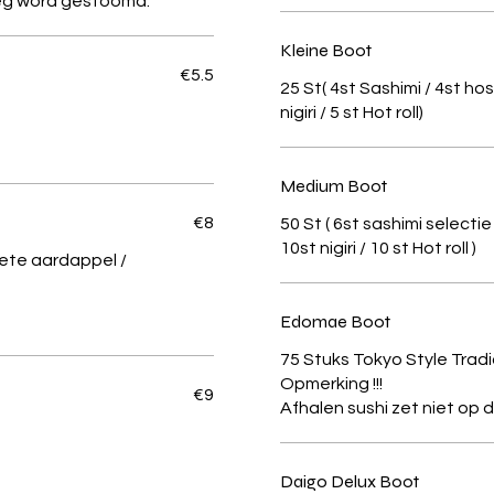
eeg word gestoomd.
Kleine Boot
€5.5
25 St( 4st Sashimi / 4st hos
nigiri / 5 st Hot roll)
Medium Boot
€8
50 St ( 6st sashimi selecti
10st nigiri / 10 st Hot roll )
oete aardappel /
Edomae Boot
75 Stuks Tokyo Style Tradi
Opmerking !!!
€9
Daigo Delux Boot