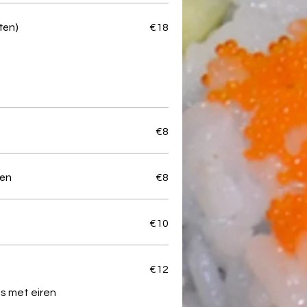
ten)
€18
€8
ren
€8
€10
€12
s met eiren