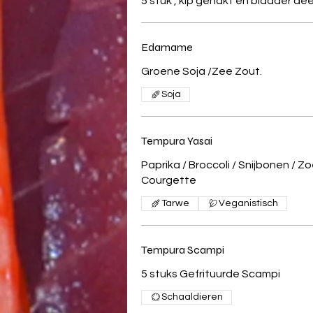
5 stuk , kip gehakt en bladder d
Edamame
Groene Soja /Zee Zout.
Soja
Tempura Yasai
Paprika / Broccoli / Snijbonen / Z
Courgette
Tarwe
Veganistisch
Tempura Scampi
5 stuks Gefrituurde Scampi
Schaaldieren