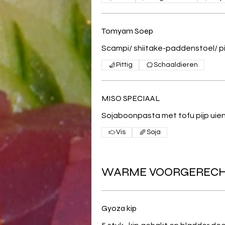
Tomyam Soep
Scampi/ shiitake-paddenstoel/ pi
Pittig
Schaaldieren
MISO SPECIAAL
Sojaboonpasta met tofu pijp uien
Vis
Soja
WARME VOORGEREC
Gyoza kip