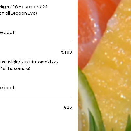
Nigiri / 16 Hosomaki/ 24
troll Dragon Eye)
€160
18st Nigiri/ 20st futomaki /22
 24st hosomaki)
€25