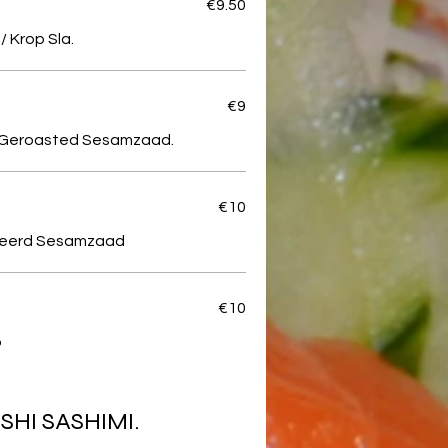
€9.50
/ Krop Sla.
€9
o. Geroasted Sesamzaad.
€10
osteerd Sesamzaad
€10
o
HI SASHIMI.