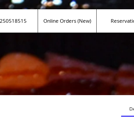
250518515
Online Orders (New)
Reservati
D