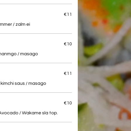
€11
mer / zalm ei
€10
/ manmgo / masago
€11
/ kimchi saus / masago
€10
Avocado / Wakame sla top.