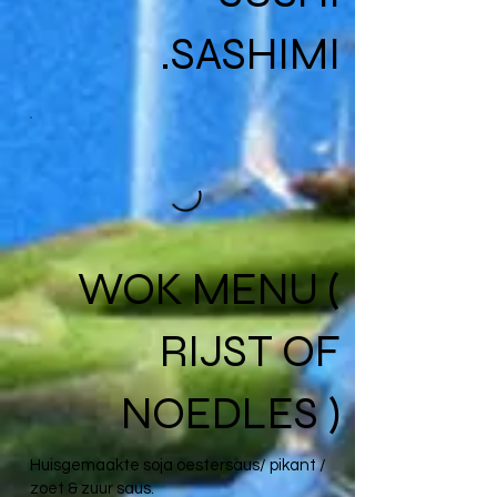
SASHIMI.
WOK MENU (
RIJST OF
NOEDLES )
Huisgemaakte soja oestersaus/ pikant /
zoet & zuur saus.