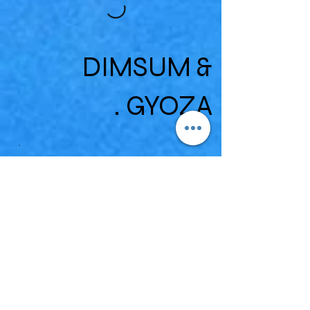
DIMSUM &
GYOZA .
Beach Combo
16stuk Uramaki/ 8 stuk hosomaki 4 stuk
nigiri.