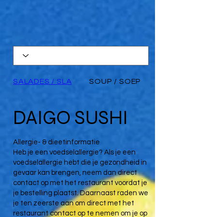
SALADES / SLA
SOUP / SOEP
DAIGO SUSHI
Allergie- & dieetinformatie
Heb je een voedselallergie? Als je een
voedselallergie hebt die je gezondheid in
gevaar kan brengen, neem dan direct
contact op met het restaurant voordat je
je bestelling plaatst. Daarnaast raden we
je ten zeerste aan om direct met het
restaurant contact op te nemen om je op