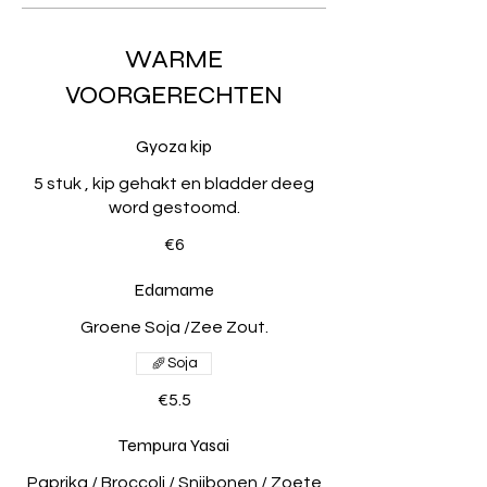
WARME
VOORGERECHTEN
Gyoza kip
5 stuk , kip gehakt en bladder deeg
word gestoomd.
€6
Edamame
Groene Soja /Zee Zout.
Soja
€5.5
Tempura Yasai
Paprika / Broccoli / Snijbonen / Zoete