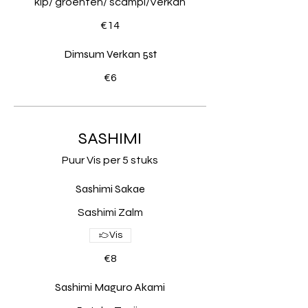
kip/ groenten/ scampi/Verkan
€14
Dimsum Verkan 5st
€6
SASHIMI
Puur Vis per 5 stuks
Sashimi Sakae
Sashimi Zalm
Vis
€8
Sashimi Maguro Akami