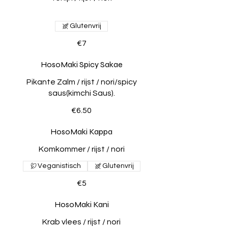
Glutenvrij
€7
HosoMaki Spicy Sakae
Pikante Zalm / rijst / nori/spicy
saus(kimchi Saus).
€6.50
HosoMaki Kappa
Komkommer / rijst / nori
Veganistisch
Glutenvrij
€5
HosoMaki Kani
Krab vlees / rijst / nori