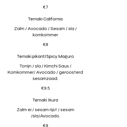
€7
Temaki California
Zalm / Avocado / Sesam / sla /
komkommer
€8
Temaki pikant/Spicy Maguro
Tonijn / sla / Kimchi Saus /
Komkommer/ Avocado / geroosterd
sesamzaad.
€9.5
Temaki Ikura
Zalm ei / sesam rijst / sesam
/sla/Avocado.
€9