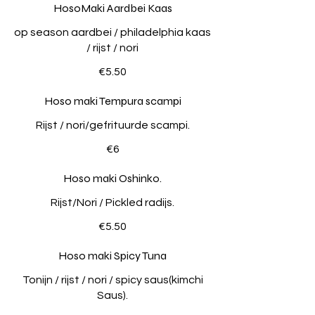
HosoMaki Aardbei Kaas
op season aardbei / philadelphia kaas
/ rijst / nori
€5.50
Hoso maki Tempura scampi
Rijst / nori/gefrituurde scampi.
€6
Hoso maki Oshinko.
Rijst/Nori / Pickled radijs.
€5.50
Hoso maki Spicy Tuna
Tonijn / rijst / nori / spicy saus(kimchi
Saus).