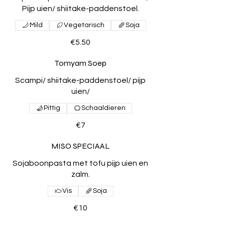
Pijp uien/ shiitake-paddenstoel.
Mild
Vegetarisch
Soja
€5.50
Tomyam Soep
Scampi/ shiitake-paddenstoel/ pijp
uien/
Pittig
Schaaldieren
€7
MISO SPECIAAL
Sojaboonpasta met tofu pijp uien en
zalm.
Vis
Soja
€10