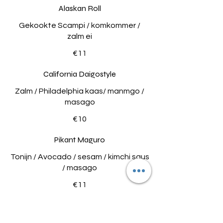
Alaskan Roll
Gekookte Scampi / komkommer /
zalm ei
€11
California Daigostyle
Zalm / Philadelphia kaas/ manmgo /
masago
€10
Pikant Maguro
Tonijn / Avocado / sesam / kimchi saus
/ masago
€11
Queen Suzuki
Zeebaars / Komkommer / Avocado /