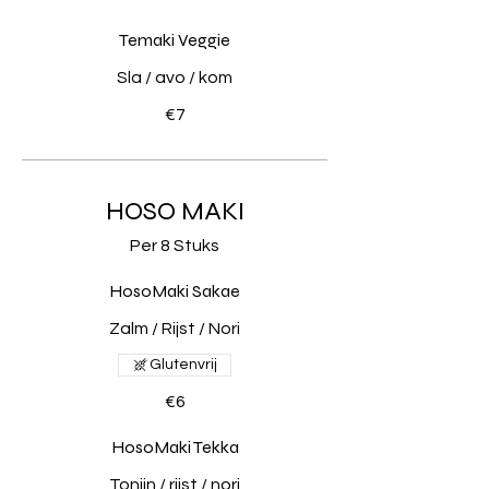
Temaki Veggie
Sla / avo / kom
€7
HOSO MAKI
Per 8 Stuks
HosoMaki Sakae
Zalm / Rijst / Nori
Glutenvrij
€6
HosoMaki Tekka
Tonijn / rijst / nori