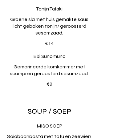
Tonijn Tataki
Groene sla met huis gemakte saus
licht gebaken tonijn/ geroosterd
sesamzaad.
€14
Ebi Sunomuno
Gemarineerde komkommer met
scampi en geroosterd sesamzaad.
€9
SOUP / SOEP
MISO SOEP
Sojaboonpasta met tofu en zeewier/