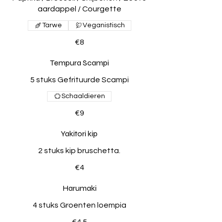
aardappel / Courgette
Tarwe
Veganistisch
€8
Tempura Scampi
5 stuks Gefrituurde Scampi
Schaaldieren
€9
Yakitori kip
2 stuks kip bruschetta.
€4
Harumaki
4 stuks Groenten loempia
€4.5