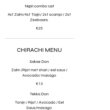
Nigiri combo 12st
4st Zalm/4st Tojijn/ 2st scampi / 2st
Zeebaars.
€25
CHIRACHI MENU
Sakae Don
Zalm /Rijst met shari / eel saus /
Avocado/ masago
€13
Tekka Don
Tonijn / Rijst / Avocado / Eel
Saus/masago.