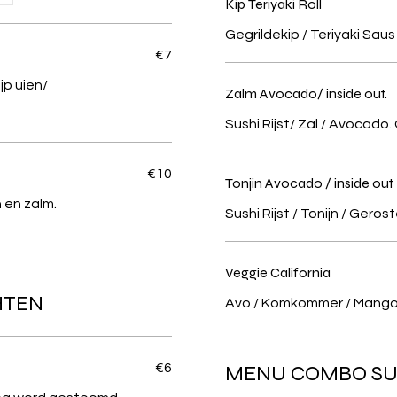
Kip Teriyaki Roll
Gegrildekip / Teriyaki Saus 
€7
jp uien/
Zalm Avocado/ inside out.
Sushi Rijst/ Zal / Avocad
€10
Tonjin Avocado / inside out
 en zalm.
Sushi Rijst / Tonijn / Ger
Veggie California
HTEN
Avo / Komkommer / Mang
€6
MENU COMBO SUS