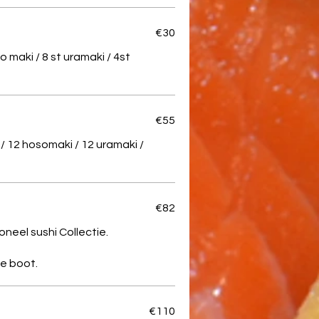
€30
o maki / 8 st uramaki / 4st
€55
e / 12 hosomaki / 12 uramaki /
€82
oneel sushi Collectie.
€110