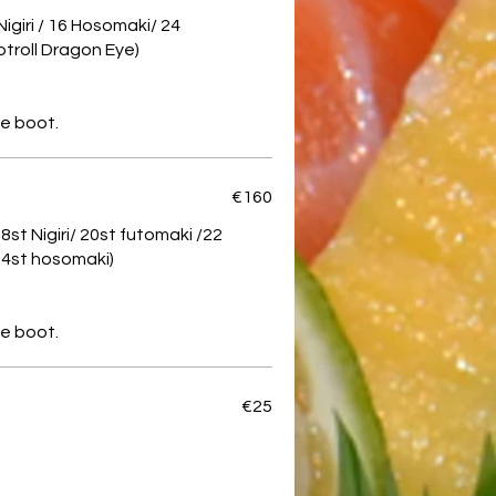
Nigiri / 16 Hosomaki/ 24
troll Dragon Eye)
€160
18st Nigiri/ 20st futomaki /22
 24st hosomaki)
€25