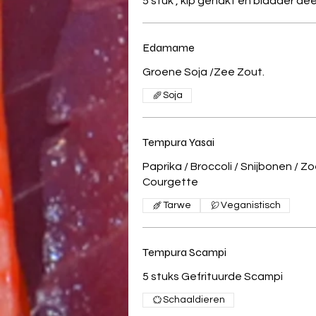
5 stuk , kip gehakt en bladder d
Edamame
Groene Soja /Zee Zout.
Soja
Tempura Yasai
Paprika / Broccoli / Snijbonen / Z
Courgette
Tarwe
Veganistisch
Tempura Scampi
5 stuks Gefrituurde Scampi
Schaaldieren