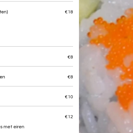
ten)
€18
€8
ren
€8
€10
€12
s met eiren