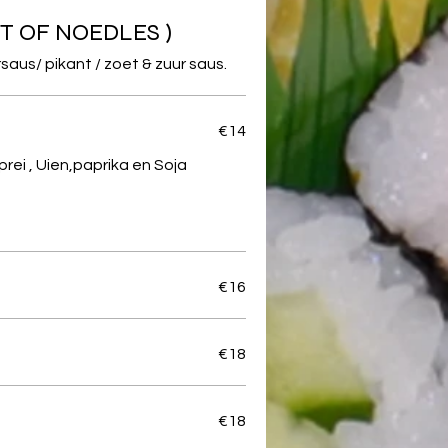
T OF NOEDLES )
aus/ pikant / zoet & zuur saus.
€14
prei , Uien,paprika en Soja
€16
€18
€18