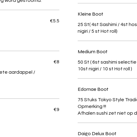
eeg word gestoomd.
Kleine Boot
€5.5
25 St( 4st Sashimi / 4st hos
nigiri / 5 st Hot roll)
Medium Boot
€8
50 St ( 6st sashimi selecti
10st nigiri / 10 st Hot roll )
oete aardappel /
Edomae Boot
75 Stuks Tokyo Style Tradi
Opmerking !!!
€9
Daigo Delux Boot