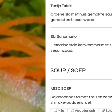
Tonijn Tataki
Groene sla met huis gemakte saus
geroosterd sesamzaad.
Ebi Sunomuno
Gemarineerde komkommer met scampi en
sesamzaad.
SOUP / SOEP
MISO SOEP
Sojaboonpasta met tofu en zeewier/ Pijp
shiitake-paddenstoel.
Mild
Vegetarisch
Soj