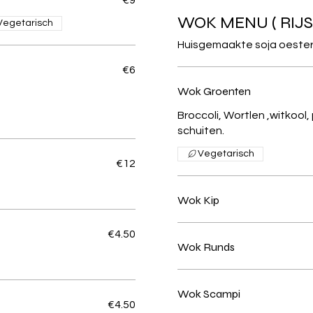
WOK MENU ( RIJS
Vegetarisch
Huisgemaakte soja oesters
€6
Wok Groenten
Broccoli, Wortlen ,witkool, 
schuiten.
Vegetarisch
€12
Wok Kip
€4.50
Wok Runds
Wok Scampi
€4.50