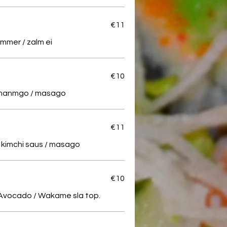
€11
mer / zalm ei
€10
/ manmgo / masago
€11
/ kimchi saus / masago
€10
Avocado / Wakame sla top.