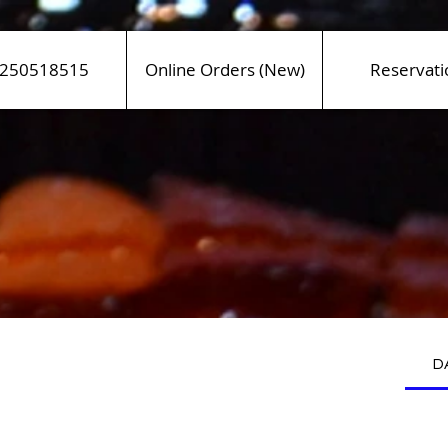
250518515
Online Orders (New)
Reservati
D