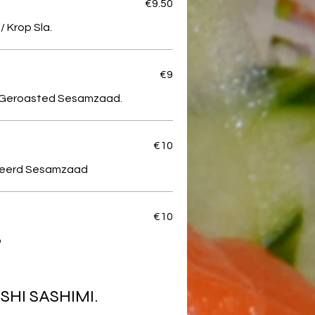
€9.50
/ Krop Sla.
€9
o. Geroasted Sesamzaad.
€10
osteerd Sesamzaad
€10
o
HI SASHIMI.