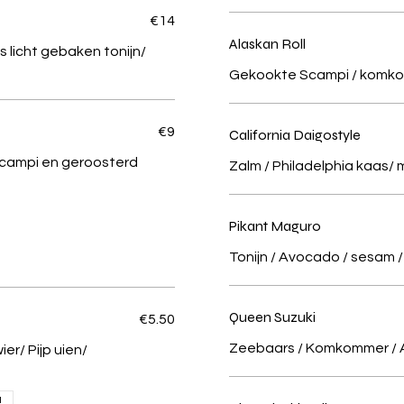
€14
Alaskan Roll
 licht gebaken tonijn/
Gekookte Scampi / komkom
€9
California Daigostyle
 geroosterd
Zalm / Philadelphia kaas
Pikant Maguro
Tonijn / Avocado / sesam 
Queen Suzuki
€5.50
Zeebaars / Komkommer / 
 uien/
a