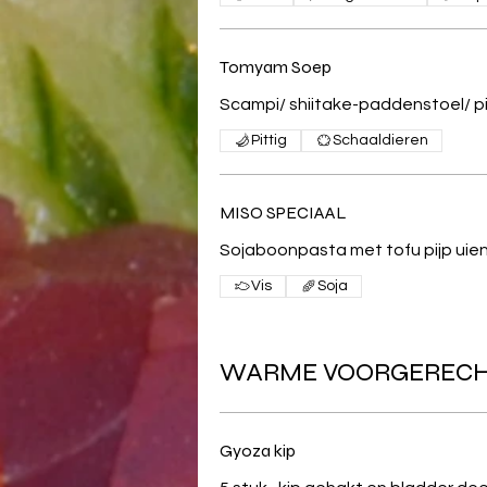
Tomyam Soep
Scampi/ shiitake-paddenstoel/ pi
Pittig
Schaaldieren
MISO SPECIAAL
Sojaboonpasta met tofu pijp uien
Vis
Soja
WARME VOORGEREC
Gyoza kip