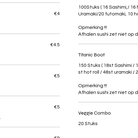
100Stuks ( 16 Sashimi,/ 16 
€4
Uramaki/20 futomaki, 10 ho
Opmerking !!!
€4.5
Titanic Boot
150 Stuks ( 18st Sashimi / 
st hot roll / 48st uramaki /
€5
Opmerking !!!
€5
Veggie Combo
.
20 Stuks
€9