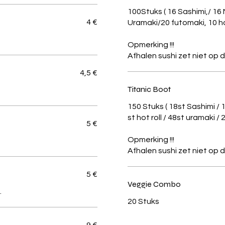
100Stuks ( 16 Sashimi,/ 16 
4 €
Uramaki/20 futomaki, 10 ho
Opmerking !!!
4,5 €
Titanic Boot
150 Stuks ( 18st Sashimi / 
st hot roll / 48st uramaki /
5 €
Opmerking !!!
5 €
Veggie Combo
.
20 Stuks
9 €