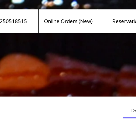
250518515
Online Orders (New)
Reservati
D