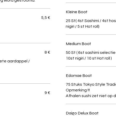
eeg word gestoomd.
Kleine Boot
5,5 €
25 St( 4st Sashimi / 4st hos
nigiri / 5 st Hot roll)
Medium Boot
8 €
50 St ( 6st sashimi selecti
10st nigiri / 10 st Hot roll )
oete aardappel /
Edomae Boot
75 Stuks Tokyo Style Tradi
Opmerking !!!
9 €
Daigo Delux Boot