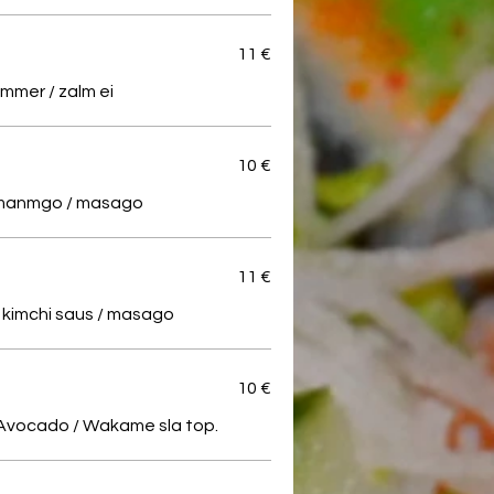
11 €
mer / zalm ei
10 €
/ manmgo / masago
11 €
/ kimchi saus / masago
10 €
Avocado / Wakame sla top.