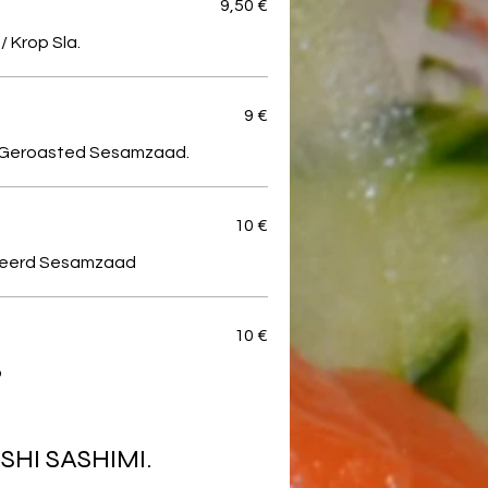
9,50 €
/ Krop Sla.
9 €
o. Geroasted Sesamzaad.
10 €
osteerd Sesamzaad
10 €
o
HI SASHIMI.