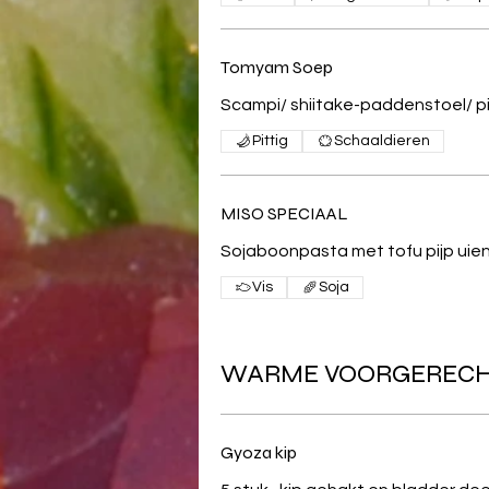
Tomyam Soep
Scampi/ shiitake-paddenstoel/ pi
Pittig
Schaaldieren
MISO SPECIAAL
Sojaboonpasta met tofu pijp uien
Vis
Soja
WARME VOORGEREC
Gyoza kip