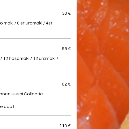
30 €
o maki / 8 st uramaki / 4st
55 €
e / 12 hosomaki / 12 uramaki /
82 €
oneel sushi Collectie.
110 €