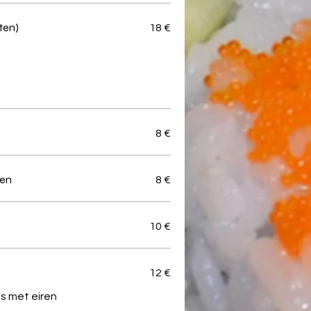
ten)
18 €
8 €
ren
8 €
10 €
12 €
s met eiren