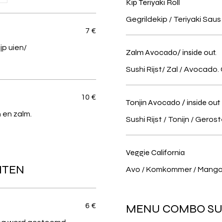
Kip Teriyaki Roll
Gegrildekip / Teriyaki Saus 
7 €
jp uien/
Zalm Avocado/ inside out.
Sushi Rijst/ Zal / Avocad
10 €
Tonjin Avocado / inside out
 en zalm.
Sushi Rijst / Tonijn / Ger
Veggie California
HTEN
Avo / Komkommer / Mang
6 €
MENU COMBO SUS