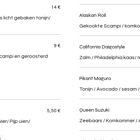
14 €
Alaskan Roll
 licht gebaken tonijn/
Gekookte Scampi / komkom
9 €
California Daigostyle
 geroosterd
Zalm / Philadelphia kaas
Pikant Maguro
Tonijn / Avocado / sesam 
Queen Suzuki
5,50 €
Zeebaars / Komkommer / 
 uien/
a