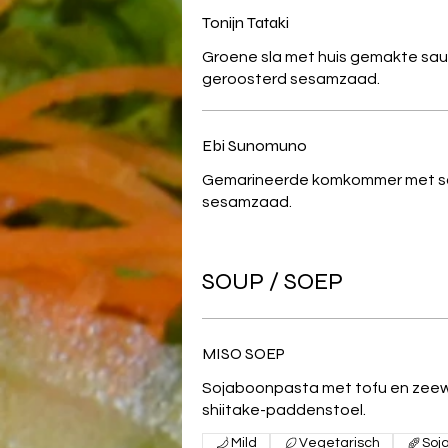
Tonijn Tataki
Groene sla met huis gemakte saus
geroosterd sesamzaad.
Ebi Sunomuno
Gemarineerde komkommer met scampi en
sesamzaad.
SOUP / SOEP
MISO SOEP
Sojaboonpasta met tofu en zeewier/ Pijp
shiitake-paddenstoel.
Mild
Vegetarisch
Soj