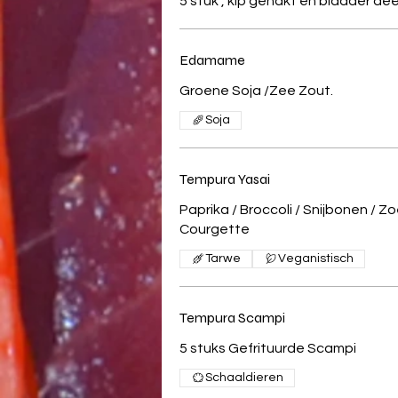
5 stuk , kip gehakt en bladder d
Edamame
Groene Soja /Zee Zout.
Soja
Tempura Yasai
Paprika / Broccoli / Snijbonen / Z
Courgette
Tarwe
Veganistisch
Tempura Scampi
5 stuks Gefrituurde Scampi
Schaaldieren