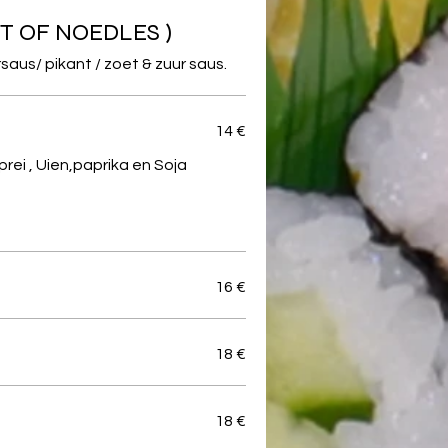
T OF NOEDLES )
aus/ pikant / zoet & zuur saus.
14 €
prei , Uien,paprika en Soja
16 €
18 €
18 €