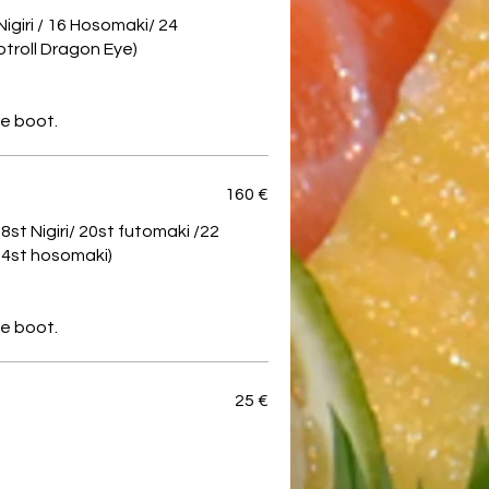
Nigiri / 16 Hosomaki/ 24
troll Dragon Eye)
160 €
18st Nigiri/ 20st futomaki /22
 24st hosomaki)
25 €