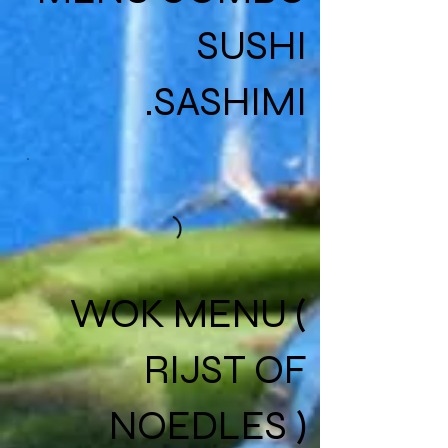
SUSHI
SASHIMI.
WOK MENU (
RIJST OF
NOEDLES )