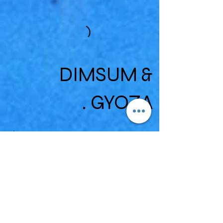
DIMSUM &
GYOZA .
Beach Combo