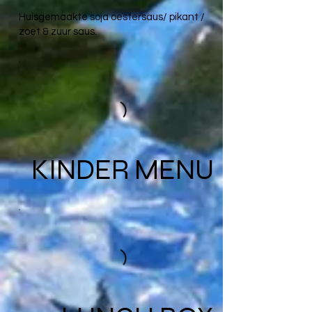
Huisgemaakte soja oestersaus/ pikant /
zoet & zuur saus.
KINDER MENU