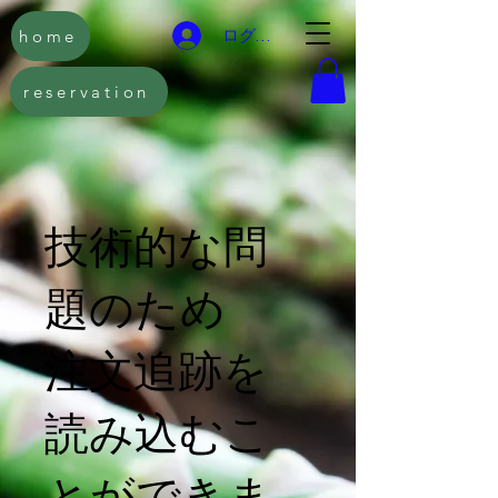
home
ログイン
reservation
技術的な問
題のため
注文追跡を
読み込むこ
とができま